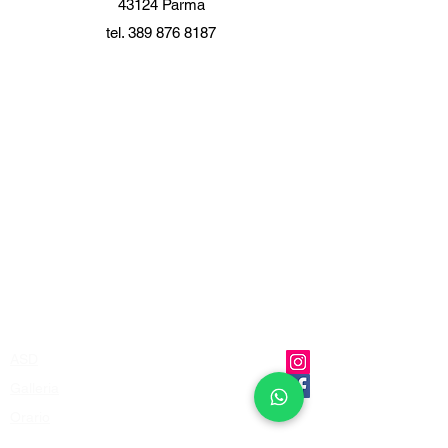
43124 Parma
tel. 389 876 8187
ASD
Galleria
Orario
Quote